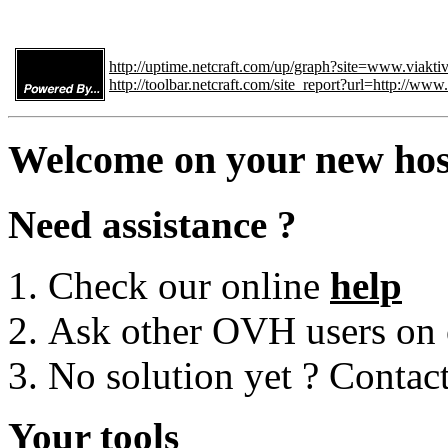
http://uptime.netcraft.com/up/graph?site=www.viakti
http://toolbar.netcraft.com/site_report?url=http://www
Welcome on your new hos
Need assistance ?
Check our online
help
Ask other OVH users on
No solution yet ? Contac
Your tools